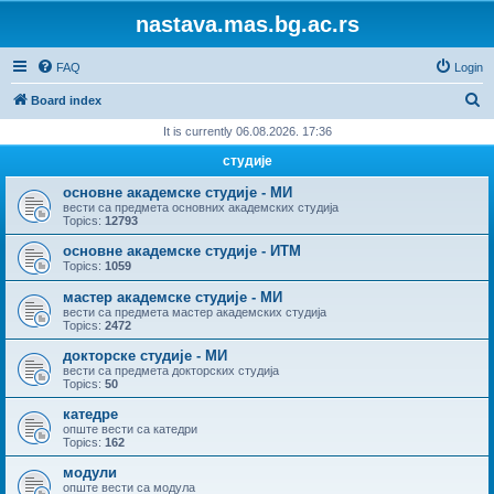
nastava.mas.bg.ac.rs
FAQ
Login
S
Board index
e
It is currently 06.08.2026. 17:36
a
студије
r
основне академске студије - МИ
c
вести са предмета основних академских студија
Topics:
12793
h
основне академске студије - ИТМ
Topics:
1059
мастер академске студије - МИ
вести са предмета мастер академских студија
Topics:
2472
докторске студије - МИ
вести са предмета докторских студија
Topics:
50
катедре
опште вести са катедри
Topics:
162
модули
опште вести са модула