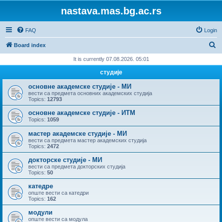
nastava.mas.bg.ac.rs
FAQ
Login
S
Board index
e
It is currently 07.08.2026. 05:01
a
студије
r
основне академске студије - МИ
c
вести са предмета основних академских студија
Topics:
12793
h
основне академске студије - ИТМ
Topics:
1059
мастер академске студије - МИ
вести са предмета мастер академских студија
Topics:
2472
докторске студије - МИ
вести са предмета докторских студија
Topics:
50
катедре
опште вести са катедри
Topics:
162
модули
опште вести са модула