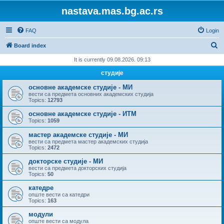
nastava.mas.bg.ac.rs
FAQ
Login
S
Board index
e
It is currently 09.08.2026. 09:13
a
студије
r
основне академске студије - МИ
c
вести са предмета основних академских студија
Topics:
12793
h
основне академске студије - ИТМ
Topics:
1059
мастер академске студије - МИ
вести са предмета мастер академских студија
Topics:
2472
докторске студије - МИ
вести са предмета докторских студија
Topics:
50
катедре
опште вести са катедри
Topics:
163
модули
опште вести са модула