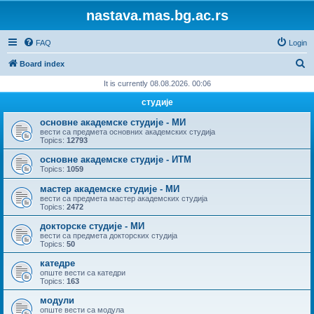
nastava.mas.bg.ac.rs
FAQ
Login
S
Board index
e
It is currently 08.08.2026. 00:06
a
студије
r
основне академске студије - МИ
c
вести са предмета основних академских студија
Topics:
12793
h
основне академске студије - ИТМ
Topics:
1059
мастер академске студије - МИ
вести са предмета мастер академских студија
Topics:
2472
докторске студије - МИ
вести са предмета докторских студија
Topics:
50
катедре
опште вести са катедри
Topics:
163
модули
опште вести са модула