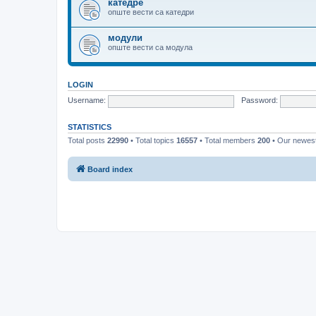
катедре
опште вести са катедри
модули
опште вести са модула
LOGIN
Username:
Password:
STATISTICS
Total posts
22990
• Total topics
16557
• Total members
200
• Our newe
Board index