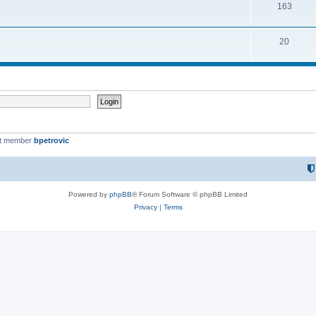
163
20
st member
bpetrovic
Powered by
phpBB
® Forum Software © phpBB Limited
Privacy
|
Terms