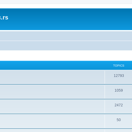
.rs
TOPICS
12793
1059
2472
50