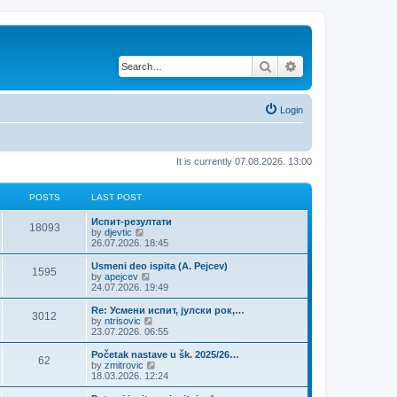
Search
Advanced search
Login
It is currently 07.08.2026. 13:00
POSTS
LAST POST
Испит-резултати
18093
V
by
djevtic
i
26.07.2026. 18:45
e
w
Usmeni deo ispita (A. Pejcev)
1595
t
V
by
apejcev
h
i
24.07.2026. 19:49
e
e
l
w
Re: Усмени испит, јулски рок,…
3012
a
t
V
by
ntrisovic
t
h
i
23.07.2026. 06:55
e
e
e
s
l
w
Početak nastave u šk. 2025/26…
t
62
a
t
V
by
zmitrovic
p
t
h
i
18.03.2026. 12:24
o
e
e
e
s
s
l
w