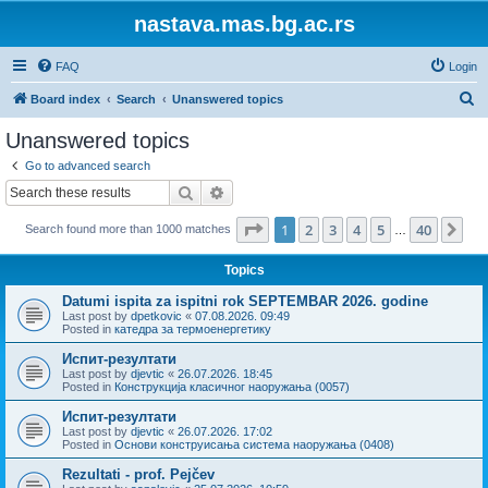
nastava.mas.bg.ac.rs
FAQ
Login
S
Board index
Search
Unanswered topics
e
Unanswered topics
a
Go to advanced search
r
Search
Advanced search
c
Page
1
of
40
1
2
3
4
5
40
Ne
Search found more than 1000 matches
h
…
Topics
Datumi ispita za ispitni rok SEPTEMBAR 2026. godine
Last post by
dpetkovic
«
07.08.2026. 09:49
Posted in
катедра за термоенергетику
Испит-резултати
Last post by
djevtic
«
26.07.2026. 18:45
Posted in
Конструкција класичног наоружања (0057)
Испит-резултати
Last post by
djevtic
«
26.07.2026. 17:02
Posted in
Основи конструисања система наоружања (0408)
Rezultati - prof. Pejčev