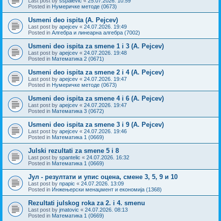
Last post by
sspalevic
«
25.07.2026. 10:59
Posted in
Нумеричке методе (0673)
Usmeni deo ispita (A. Pejcev)
Last post by
apejcev
«
24.07.2026. 19:49
Posted in
Алгебра и линеарна алгебра (7002)
Usmeni deo ispita za smene 1 i 3 (A. Pejcev)
Last post by
apejcev
«
24.07.2026. 19:48
Posted in
Математика 2 (0671)
Usmeni deo ispita za smene 2 i 4 (A. Pejcev)
Last post by
apejcev
«
24.07.2026. 19:47
Posted in
Нумеричке методе (0673)
Usmeni deo ispita za smene 4 i 6 (A. Pejcev)
Last post by
apejcev
«
24.07.2026. 19:47
Posted in
Математика 3 (0672)
Usmeni deo ispita za smene 3 i 9 (A. Pejcev)
Last post by
apejcev
«
24.07.2026. 19:46
Posted in
Математика 1 (0669)
Julski rezultati za smene 5 i 8
Last post by
spantelic
«
24.07.2026. 16:32
Posted in
Математика 1 (0669)
Јул - резултати и упис оцена, смене 3, 5, 9 и 10
Last post by
npapic
«
24.07.2026. 13:09
Posted in
Инжењерски менаџмент и економија (1368)
Rezultati julskog roka za 2. i 4. smenu
Last post by
jmatovic
«
24.07.2026. 08:13
Posted in
Математика 1 (0669)