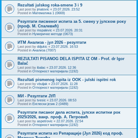
Rezultati julskog roka-smene 3 i 9
Last post by
jmatovic
«
23.07.2026. 23:52
Posted in
Математика 1 (0669)
Резултати писменог испита за 5. смену у јулском року
(проф. М. Спалевић)
Last post by
mspalevic
«
23.07.2026. 20:31
Posted in
Нумеричке методе (0673)
ИТМ Анализа - јул 2026 - резултати
Last post by
ddjukic
«
23.07.2026. 16:53
Posted in
Анализа (7007)
REZULTATI PISANOG DELA ISPITA IZ OM - Prof. dr Igor
Balać
Last post by
ibalac
«
23.07.2026. 12:36
Posted in
Отпорност материјала (1192)
Rezultati pismenog ispita iz OOK - julski ispitni rok
Last post by
vbuljak
«
23.07.2026. 11:28
Posted in
Отпорност материјала (1192)
МИ - Резултати ЈУЛ
Last post by
tvesic
«
23.07.2026. 08:53
Posted in
Енглески језик 2 (0489)
Резултати писаног дела испита, јулски испитни рок
2025/2026, ванр. проф. А. Петровић
Last post by
aspetrovic
«
22.07.2026. 22:54
Posted in
Отпорност материјала (1192)
Резултати испита из Репарације (Јул 2026) код проф.
Милоша Ђукића