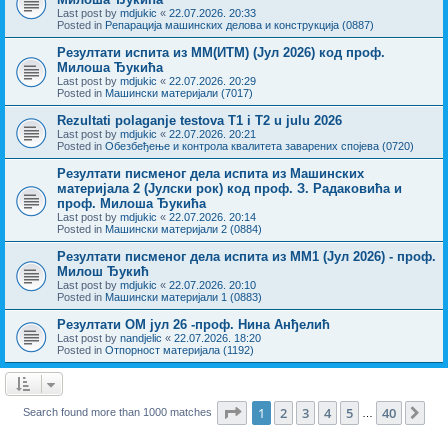
Last post by
mdjukic
«
22.07.2026. 20:33
Posted in
Репарација машинских делова и конструкција (0887)
Резултати испита из МM(ИТМ) (Јул 2026) код проф.
Милоша Ђукића
Last post by
mdjukic
«
22.07.2026. 20:29
Posted in
Машински материјали (7017)
Rezultati polaganje testova Т1 i T2 u julu 2026
Last post by
mdjukic
«
22.07.2026. 20:21
Posted in
Обезбеђење и контрола квалитета заварених спојева (0720)
Резултати писменог дела испита из Машинских
материјала 2 (Јулски рок) код проф. З. Радаковића и
проф. Милоша Ђукића
Last post by
mdjukic
«
22.07.2026. 20:14
Posted in
Машински материјали 2 (0884)
Резултати писменог дела испита из МM1 (Јул 2026) - проф.
Милош Ђукић
Last post by
mdjukic
«
22.07.2026. 20:10
Posted in
Машински материјали 1 (0883)
Резултати ОМ јул 26 -проф. Нина Анђелић
Last post by
nandjelic
«
22.07.2026. 18:20
Posted in
Отпорност материјала (1192)
Page
1
of
40
1
2
3
4
5
40
Ne
Search found more than 1000 matches
…