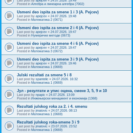
Last post by
apejcev
«
24.07.2026. 19:49
Posted in
Алгебра и линеарна алгебра (7002)
Usmeni deo ispita za smene 1 i 3 (A. Pejcev)
Last post by
apejcev
«
24.07.2026. 19:48
Posted in
Математика 2 (0671)
Usmeni deo ispita za smene 2 i 4 (A. Pejcev)
Last post by
apejcev
«
24.07.2026. 19:47
Posted in
Нумеричке методе (0673)
Usmeni deo ispita za smene 4 i 6 (A. Pejcev)
Last post by
apejcev
«
24.07.2026. 19:47
Posted in
Математика 3 (0672)
Usmeni deo ispita za smene 3 i 9 (A. Pejcev)
Last post by
apejcev
«
24.07.2026. 19:46
Posted in
Математика 1 (0669)
Julski rezultati za smene 5 i 8
Last post by
spantelic
«
24.07.2026. 16:32
Posted in
Математика 1 (0669)
Јул - резултати и упис оцена, смене 3, 5, 9 и 10
Last post by
npapic
«
24.07.2026. 13:09
Posted in
Инжењерски менаџмент и економија (1368)
Rezultati julskog roka za 2. i 4. smenu
Last post by
jmatovic
«
24.07.2026. 08:13
Posted in
Математика 1 (0669)
Rezultati julskog roka-smene 3 i 9
Last post by
jmatovic
«
23.07.2026. 23:52
Posted in
Математика 1 (0669)