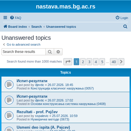
nastava.mas.bg.ac.rs
FAQ
Login
S
Board index
Search
Unanswered topics
e
Unanswered topics
a
Go to advanced search
r
Search
Advanced search
c
Page
1
of
40
1
2
3
4
5
40
Ne
Search found more than 1000 matches
h
…
Topics
Испит-резултати
Last post by
djevtic
«
26.07.2026. 18:45
Posted in
Конструкција класичног наоружања (0057)
Испит-резултати
Last post by
djevtic
«
26.07.2026. 17:02
Posted in
Основи конструисања система наоружања (0408)
Rezultati - prof. Pejčev
Last post by
sspalevic
«
25.07.2026. 10:59
Posted in
Нумеричке методе (0673)
Usmeni deo ispita (A. Pejcev)