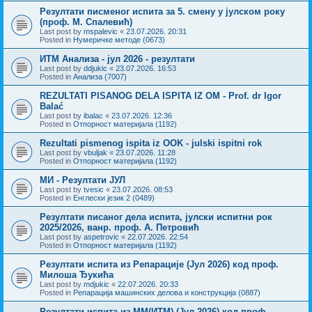
Резултати писменог испита за 5. смену у јулском року
(проф. М. Спалевић)
Last post by
mspalevic
«
23.07.2026. 20:31
Posted in
Нумеричке методе (0673)
ИТМ Анализа - јул 2026 - резултати
Last post by
ddjukic
«
23.07.2026. 16:53
Posted in
Анализа (7007)
REZULTATI PISANOG DELA ISPITA IZ OM - Prof. dr Igor
Balać
Last post by
ibalac
«
23.07.2026. 12:36
Posted in
Отпорност материјала (1192)
Rezultati pismenog ispita iz OOK - julski ispitni rok
Last post by
vbuljak
«
23.07.2026. 11:28
Posted in
Отпорност материјала (1192)
МИ - Резултати ЈУЛ
Last post by
tvesic
«
23.07.2026. 08:53
Posted in
Енглески језик 2 (0489)
Резултати писаног дела испита, јулски испитни рок
2025/2026, ванр. проф. А. Петровић
Last post by
aspetrovic
«
22.07.2026. 22:54
Posted in
Отпорност материјала (1192)
Резултати испита из Репарације (Јул 2026) код проф.
Милоша Ђукића
Last post by
mdjukic
«
22.07.2026. 20:33
Posted in
Репарација машинских делова и конструкција (0887)
Резултати испита из МM(ИТМ) (Јул 2026) код проф.