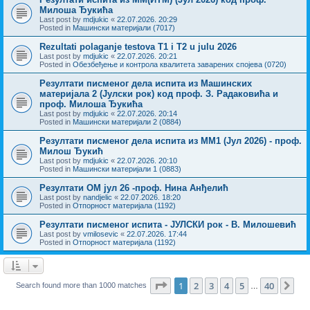
Милоша Ђукића
Last post by
mdjukic
«
22.07.2026. 20:29
Posted in
Машински материјали (7017)
Rezultati polaganje testova Т1 i T2 u julu 2026
Last post by
mdjukic
«
22.07.2026. 20:21
Posted in
Обезбеђење и контрола квалитета заварених спојева (0720)
Резултати писменог дела испита из Машинских
материјала 2 (Јулски рок) код проф. З. Радаковића и
проф. Милоша Ђукића
Last post by
mdjukic
«
22.07.2026. 20:14
Posted in
Машински материјали 2 (0884)
Резултати писменог дела испита из МM1 (Јул 2026) - проф.
Милош Ђукић
Last post by
mdjukic
«
22.07.2026. 20:10
Posted in
Машински материјали 1 (0883)
Резултати ОМ јул 26 -проф. Нина Анђелић
Last post by
nandjelic
«
22.07.2026. 18:20
Posted in
Отпорност материјала (1192)
Резултати писменог испита - ЈУЛСКИ рок - В. Милошевић
Last post by
vmilosevic
«
22.07.2026. 17:44
Posted in
Отпорност материјала (1192)
Page
1
of
40
1
2
3
4
5
40
Ne
Search found more than 1000 matches
…