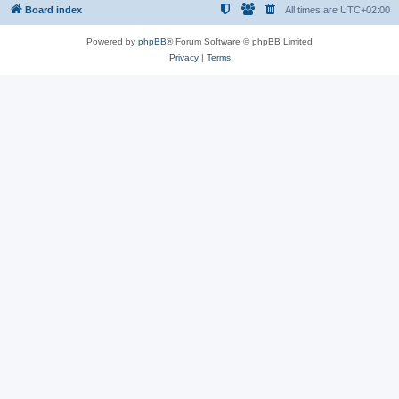
Board index
All times are
UTC+02:00
Powered by
phpBB
® Forum Software © phpBB Limited
Privacy
|
Terms