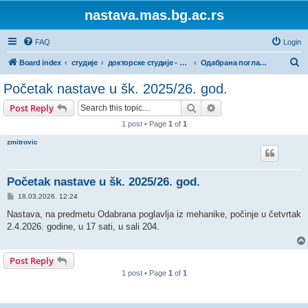
nastava.mas.bg.ac.rs
FAQ
Login
S
Board index
студије
докторске студије - МИ
Одабрана поглавља из механике (3170)
e
Početak nastave u šk. 2025/26. god.
a
Search
Advanced search
Post Reply
r
1 post • Page
1
of
1
c
zmitrovic
h
Početak nastave u šk. 2025/26. god.
P
18.03.2026. 12:24
o
s
Nastava, na predmetu Odabrana poglavlja iz mehanike, počinje u četvrtak
t
2.4.2026. godine, u 17 sati, u sali 204.
Post Reply
1 post • Page
1
of
1